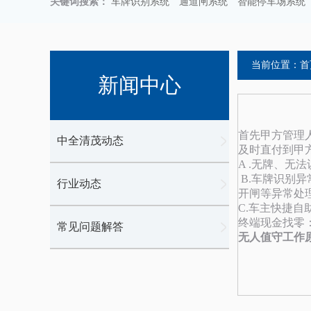
关键词搜索：
车牌识别系统
通道闸系统
智能停车场系统
当前位置：
首
新闻中心
首先甲方管理
中全清茂动态
及时直付到甲
A .无牌、
B.车牌识别
行业动态
开闸等异常处
C.车主快捷自
终端现金找零
常见问题解答
无人值守工作