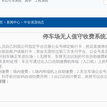
车位引导系统
岗亭
工程系统
页
>
新闻中心
>
中全清茂动态
停车场无人值守收费系统
人员自己到我公司指定平台注册公众号绑定银行卡，然后直接将
方收款账户或银行卡，资金无需经过第三方支付平台。公众号是及时
无法识别车辆正常进出场：1.无牌车、车牌无法识别的可在自助缴
异常及时处理：车主可通过出入口自助缴费机终端（入口机）上的
理。
助缴费：场内缴费：1.场内终端机上自助缴费；2.关注车场公众
：扫手机付款码自动扣费开闸；2.出口识别计费后，依然可以在
原理：